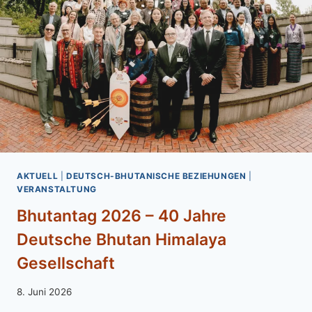
AKTUELL
|
DEUTSCH-BHUTANISCHE BEZIEHUNGEN
|
VERANSTALTUNG
Bhutantag 2026 – 40 Jahre
Deutsche Bhutan Himalaya
Gesellschaft
Von
8. Juni 2026
admin