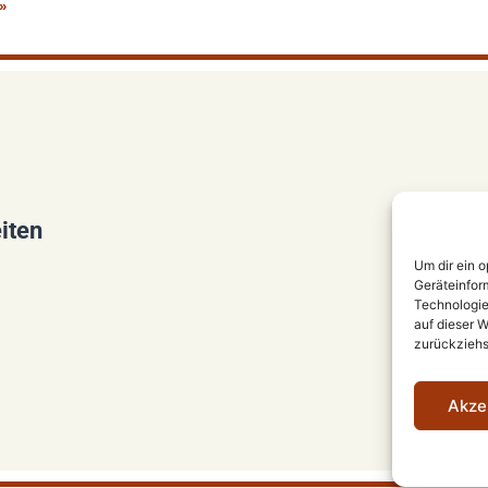
 »
iten
Um dir ein 
Geräteinfor
Technologie
auf dieser W
zurückziehs
Akze