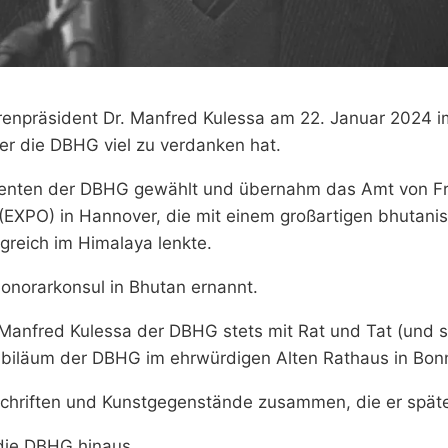
renpräsident Dr. Manfred Kulessa am 22. Januar 2024 im
der die DBHG viel zu verdanken hat.
identen der DBHG gewählt und übernahm das Amt von F
(EXPO) in Hannover, die mit einem großartigen bhutanis
greich im Himalaya lenkte.
norarkonsul in Bhutan ernannt.
Manfred Kulessa der DBHG stets mit Rat und Tat (und sel
ubiläum der DBHG im ehrwürdigen Alten Rathaus in Bonn
hriften und Kunstgegenstände zusammen, die er später ö
die DBHG hinaus.